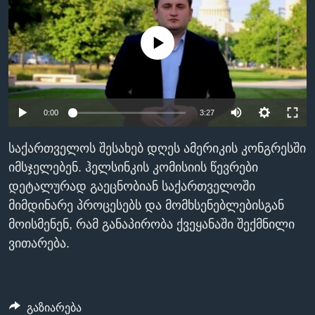
ᲡᲢᲣᲓᲘᲐ ᲕᲐᲨᲘᲜᲒᲢᲝᲜᲘ
ᲔᲙᲝᲜᲝᲛᲘᲙᲐ
Learning English
ᲯᲐᲜᲛᲠᲗᲔᲚᲝᲑᲐ
No media source currently available
ᲗᲕᲐᲚᲘ ᲒᲕᲐᲓᲔᲕᲜᲔᲗ
ᲛᲔᲪᲜᲘᲔᲠᲔᲑᲐ
ᲘᲜᲢᲔᲠᲕᲘᲣ
0:00
3:27
ᲙᲣᲚᲢᲣᲠᲐ
ენები
ᲒᲐᲚᲘᲚᲔᲝ
საქართველოს შესახებ დღეს ამერიკის კონგრესში
ᲓᲔᲖᲘᲜᲤᲝᲠᲛᲐᲪᲘᲐ
იმსჯელებენ. ჰელსინკის კომისიის წევრები
დეტალურად გაეცნობიან საქართველოში
მიმდინარე პროცესებს და მომხსენებლებისგან
მოისმენენ, რამ განაპირობა ქვეყანაში შექმნილი
ვითარება.
გაზიარება