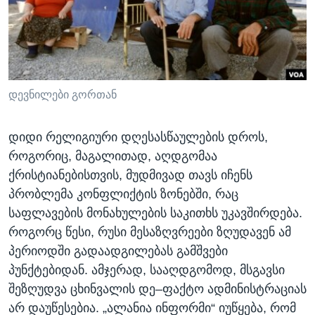
ᲡᲢᲣᲓᲘᲐ ᲕᲐᲨᲘᲜᲒᲢᲝᲜᲘ
ᲔᲙᲝᲜᲝᲛᲘᲙᲐ
Learning English
ᲯᲐᲜᲛᲠᲗᲔᲚᲝᲑᲐ
ᲗᲕᲐᲚᲘ ᲒᲕᲐᲓᲔᲕᲜᲔᲗ
ᲛᲔᲪᲜᲘᲔᲠᲔᲑᲐ
ᲘᲜᲢᲔᲠᲕᲘᲣ
დევნილები გორთან
ᲙᲣᲚᲢᲣᲠᲐ
ენები
დიდი რელიგიური დღესასწაულების დროს,
ᲒᲐᲚᲘᲚᲔᲝ
როგორიც, მაგალითად, აღდგომაა
ᲓᲔᲖᲘᲜᲤᲝᲠᲛᲐᲪᲘᲐ
ქრისტიანებისთვის, მუდმივად თავს იჩენს
პრობლემა კონფლიქტის ზონებში, რაც
საფლავების მონახულების საკითხს უკავშირდება.
როგორც წესი, რუსი მესაზღვრეები ზღუდავენ ამ
პერიოდში გადაადგილებას გამშვები
პუნქტებიდან. ამჯერად, სააღდგომოდ, მსგავსი
შეზღუდვა ცხინვალის დე–ფაქტო ადმინისტრაციას
არ დაუწესებია. „ალანია ინფორმი“ იუწყება, რომ