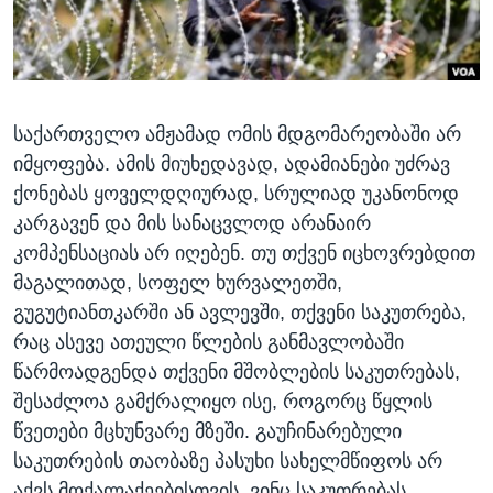
ᲡᲢᲣᲓᲘᲐ ᲕᲐᲨᲘᲜᲒᲢᲝᲜᲘ
ᲔᲙᲝᲜᲝᲛᲘᲙᲐ
Learning English
ᲯᲐᲜᲛᲠᲗᲔᲚᲝᲑᲐ
ᲗᲕᲐᲚᲘ ᲒᲕᲐᲓᲔᲕᲜᲔᲗ
ᲛᲔᲪᲜᲘᲔᲠᲔᲑᲐ
საქართველო ამჟამად ომის მდგომარეობაში არ
ᲘᲜᲢᲔᲠᲕᲘᲣ
იმყოფება. ამის მიუხედავად, ადამიანები უძრავ
ᲙᲣᲚᲢᲣᲠᲐ
ქონებას ყოველდღიურად, სრულიად უკანონოდ
ენები
ᲒᲐᲚᲘᲚᲔᲝ
კარგავენ და მის სანაცვლოდ არანაირ
კომპენსაციას არ იღებენ. თუ თქვენ იცხოვრებდით
ᲓᲔᲖᲘᲜᲤᲝᲠᲛᲐᲪᲘᲐ
მაგალითად, სოფელ ხურვალეთში,
გუგუტიანთკარში ან ავლევში, თქვენი საკუთრება,
რაც ასევე ათეული წლების განმავლობაში
წარმოადგენდა თქვენი მშობლების საკუთრებას,
შესაძლოა გამქრალიყო ისე, როგორც წყლის
წვეთები მცხუნვარე მზეში. გაუჩინარებული
საკუთრების თაობაზე პასუხი სახელმწიფოს არ
აქვს მოქალაქეებისთვის, ვინც საკუთრებას