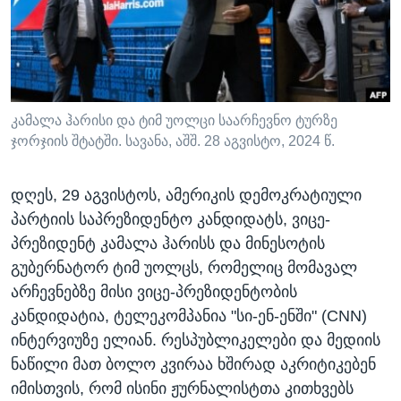
ᲡᲢᲣᲓᲘᲐ ᲕᲐᲨᲘᲜᲒᲢᲝᲜᲘ
ᲔᲙᲝᲜᲝᲛᲘᲙᲐ
Learning English
ᲯᲐᲜᲛᲠᲗᲔᲚᲝᲑᲐ
ᲗᲕᲐᲚᲘ ᲒᲕᲐᲓᲔᲕᲜᲔᲗ
ᲛᲔᲪᲜᲘᲔᲠᲔᲑᲐ
ᲘᲜᲢᲔᲠᲕᲘᲣ
კამალა ჰარისი და ტიმ უოლცი საარჩევნო ტურზე
ჯორჯიის შტატში. სავანა, აშშ. 28 აგვისტო, 2024 წ.
ᲙᲣᲚᲢᲣᲠᲐ
ენები
ᲒᲐᲚᲘᲚᲔᲝ
დღეს, 29 აგვისტოს, ამერიკის დემოკრატიული
ᲓᲔᲖᲘᲜᲤᲝᲠᲛᲐᲪᲘᲐ
პარტიის საპრეზიდენტო კანდიდატს, ვიცე-
პრეზიდენტ კამალა ჰარისს და მინესოტის
გუბერნატორ ტიმ უოლცს, რომელიც მომავალ
არჩევნებზე მისი ვიცე-პრეზიდენტობის
კანდიდატია, ტელეკომპანია "სი-ენ-ენში" (CNN)
ინტერვიუზე ელიან. რესპუბლიკელები და მედიის
ნაწილი მათ ბოლო კვირაა ხშირად აკრიტიკებენ
იმისთვის, რომ ისინი ჟურნალისტთა კითხვებს