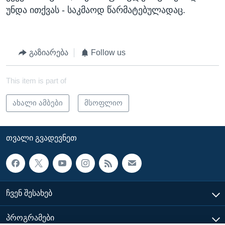
უნდა ითქვას - საკმაოდ წარმატებულადაც.
გაზიარება
Follow us
This item is part of
ახალი ამბები
მსოფლიო
ᲗᲕᲐᲚᲘ ᲒᲕᲐᲓᲔᲕᲜᲔᲗ
ᲩᲕᲔᲜ ᲨᲔᲡᲐᲮᲔᲑ
ᲞᲠᲝᲒᲠᲐᲛᲔᲑᲘ