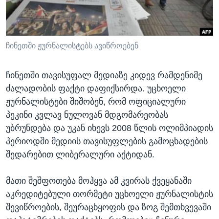
ᲡᲢᲣᲓᲘᲐ ᲕᲐᲨᲘᲜᲒᲢᲝᲜᲘ
ᲔᲙᲝᲜᲝᲛᲘᲙᲐ
Learning English
ᲯᲐᲜᲛᲠᲗᲔᲚᲝᲑᲐ
ᲗᲕᲐᲚᲘ ᲒᲕᲐᲓᲔᲕᲜᲔᲗ
ᲛᲔᲪᲜᲘᲔᲠᲔᲑᲐ
ჩინეთში ჟურნალისტებს ავიწროებენ
ᲘᲜᲢᲔᲠᲕᲘᲣ
ჩინეთში თავისუფალ მედიაზე კიდევ რამდენიმე
ᲙᲣᲚᲢᲣᲠᲐ
ძალადობის ფაქტი დაფიქსირდა. უცხოელი
ენები
ᲒᲐᲚᲘᲚᲔᲝ
ჟურნალისტები შიშობენ, რომ ოფიციალური
პეკინი კვლავ ნულოვან მდგომარეობას
ᲓᲔᲖᲘᲜᲤᲝᲠᲛᲐᲪᲘᲐ
უბრუნდება და უკან იხევს 2008 წლის ოლიმპიადის
პერიოდში მედიის თავისუფლების გამოცხადების
შედარებით ლიბერალური აქტიდან.
მათი შეშფოთება მოჰყვა ამ კვირას ქვეყანაში
აკრედიტებული თორმეტი უცხოელი ჟურნალისტის
შევიწროების, შეურაცხყოფის და ზოგ შემთხვევაში