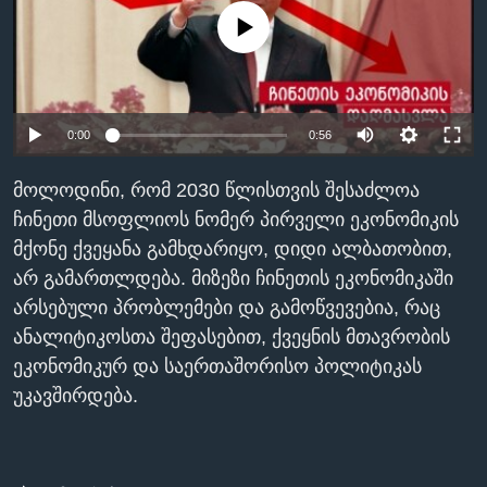
ᲡᲢᲣᲓᲘᲐ ᲕᲐᲨᲘᲜᲒᲢᲝᲜᲘ
ᲔᲙᲝᲜᲝᲛᲘᲙᲐ
No media source currently available
Learning English
ᲯᲐᲜᲛᲠᲗᲔᲚᲝᲑᲐ
ᲗᲕᲐᲚᲘ ᲒᲕᲐᲓᲔᲕᲜᲔᲗ
ᲛᲔᲪᲜᲘᲔᲠᲔᲑᲐ
0:00
0:56
ᲘᲜᲢᲔᲠᲕᲘᲣ
ᲙᲣᲚᲢᲣᲠᲐ
მოლოდინი, რომ 2030 წლისთვის შესაძლოა
ენები
ᲒᲐᲚᲘᲚᲔᲝ
ჩინეთი მსოფლიოს ნომერ პირველი ეკონომიკის
მქონე ქვეყანა გამხდარიყო, დიდი ალბათობით,
ᲓᲔᲖᲘᲜᲤᲝᲠᲛᲐᲪᲘᲐ
არ გამართლდება. მიზეზი ჩინეთის ეკონომიკაში
არსებული პრობლემები და გამოწვევებია, რაც
ანალიტიკოსთა შეფასებით, ქვეყნის მთავრობის
ეკონომიკურ და საერთაშორისო პოლიტიკას
უკავშირდება.