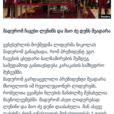
ᲡᲢᲣᲓᲘᲐ ᲕᲐᲨᲘᲜᲒᲢᲝᲜᲘ
ᲔᲙᲝᲜᲝᲛᲘᲙᲐ
Learning English
ᲯᲐᲜᲛᲠᲗᲔᲚᲝᲑᲐ
ᲗᲕᲐᲚᲘ ᲒᲕᲐᲓᲔᲕᲜᲔᲗ
ᲛᲔᲪᲜᲘᲔᲠᲔᲑᲐ
მადურომ ჩავესი ლენინს და მაო ძე დუნს შეადარა
ᲘᲜᲢᲔᲠᲕᲘᲣ
ᲙᲣᲚᲢᲣᲠᲐ
ვენესურლის მოქმედმა ლიდერმა ნიკოლას
ენები
ᲒᲐᲚᲘᲚᲔᲝ
მადურომ განაცხადა, რომ პრეზიდენტ უგო
ჩავესის ცხედარი ბალზამირების შემდეგ
ᲓᲔᲖᲘᲜᲤᲝᲠᲛᲐᲪᲘᲐ
სამუდამოდ განთავსდება კარაკასის სამხედრო
მუზეუმში.
მადურომ გარდაცვლილი პრეზიდენტი შეადარა
მსოფლიოს იმ რევოლუციონერ ლიდერებს,
რომელთა გვამები წლების მანძილზე შენახულია
მავზოლეუმებში. მადურომ ასეთ ლიდერებად
ლენინი და მაო ძე დუნი დაასახელა. მან ასევე
დასძინა რომ ვენესუელის მოსახლეობას 7 დღის