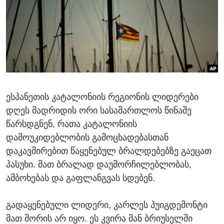
ᲡᲢᲣᲓᲘᲐ ᲕᲐᲨᲘᲜᲒᲢᲝᲜᲘ
ᲔᲙᲝᲜᲝᲛᲘᲙᲐ
Learning English
ᲯᲐᲜᲛᲠᲗᲔᲚᲝᲑᲐ
ᲗᲕᲐᲚᲘ ᲒᲕᲐᲓᲔᲕᲜᲔᲗ
ᲛᲔᲪᲜᲘᲔᲠᲔᲑᲐ
ᲘᲜᲢᲔᲠᲕᲘᲣ
ᲙᲣᲚᲢᲣᲠᲐ
ენები
ესპანეთის კატალონიის რეგიონის ლიდერები
ᲒᲐᲚᲘᲚᲔᲝ
დღეს მადრიდის ორი სასამართლოს წინაშე
ᲓᲔᲖᲘᲜᲤᲝᲠᲛᲐᲪᲘᲐ
წარსდგნენ, რათა კატალონიის
დამოუკიდებლობის გამოცხადებასთან
დაკავშირებით წაყენებულ ბრალდებებზე გაეცათ
პასუხი. მათ ბრალად დაუმორჩილებლობას,
ამბოხებას და გაფლანგვას სდებენ.
გადაყენებული ლიდერი, კარლეს პუიგდემონტი
მათ შორის არ იყო. ეს კვირა მან ბრიუსელში