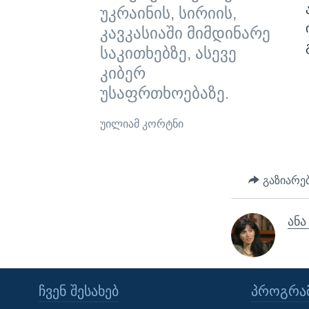
უკრაინის, სირიის,
კავკასიაში მიმდინარე
საკითხებზე, ასევე
კიბერ
უსაფრთხოებაზე.
უილიამ კორტნი
გაზიარე
ანა
ᲩᲕᲔᲜ ᲨᲔᲡᲐᲮᲔᲑ
ᲞᲠᲝᲒᲠᲐᲛ
Learning English