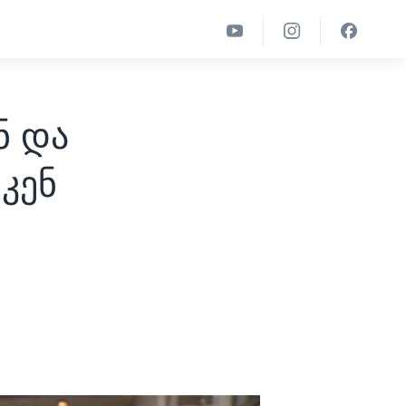
ნ და
კენ