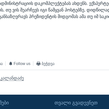
ადმინისტრაციის დაკომპლექტებას ახდენს. ექსპერტე
ის, თუ ვის შეარჩევს იგი წამყვან პოსტებზე, დიდწილა
განსაზღვრავს პრეზიდენტის მიდგომას ამა თუ იმ საკი
ბა
Follow us
ბეჭდვა
 კალანდაძე
ᲔᲑᲘ
ᲗᲕᲐᲚᲘ ᲒᲕᲐᲓᲔᲕᲜᲔᲗ