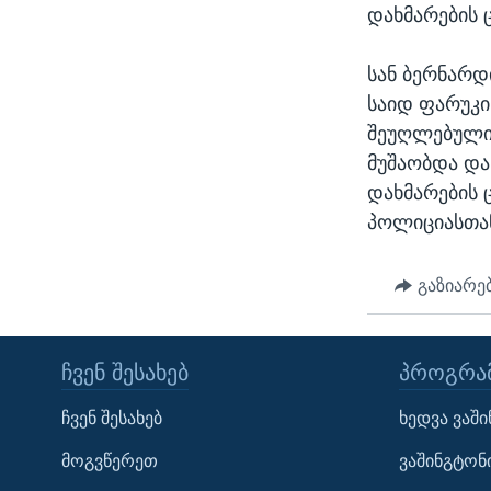
ᲡᲢᲣᲓᲘᲐ ᲕᲐᲨᲘᲜᲒᲢᲝᲜᲘ
ᲔᲙᲝᲜᲝᲛᲘᲙᲐ
დახმარების 
ᲯᲐᲜᲛᲠᲗᲔᲚᲝᲑᲐ
სან ბერნარდ
ᲛᲔᲪᲜᲘᲔᲠᲔᲑᲐ
საიდ ფარუკი
ᲘᲜᲢᲔᲠᲕᲘᲣ
შეუღლებულია
ᲙᲣᲚᲢᲣᲠᲐ
მუშაობდა და
დახმარების 
ᲒᲐᲚᲘᲚᲔᲝ
პოლიციასთა
ᲓᲔᲖᲘᲜᲤᲝᲠᲛᲐᲪᲘᲐ
გაზიარე
ᲩᲕᲔᲜ ᲨᲔᲡᲐᲮᲔᲑ
ᲞᲠᲝᲒᲠᲐᲛ
ჩვენ შესახებ
ხედვა ვაშ
Learning English
მოგვწერეთ
ვაშინგტონ
ᲗᲕᲐᲚᲘ ᲒᲕᲐᲓᲔᲕᲜᲔᲗ