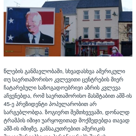
ᲡᲢᲣᲓᲘᲐ ᲕᲐᲨᲘᲜᲒᲢᲝᲜᲘ
ᲔᲙᲝᲜᲝᲛᲘᲙᲐ
Learning English
ᲯᲐᲜᲛᲠᲗᲔᲚᲝᲑᲐ
ᲗᲕᲐᲚᲘ ᲒᲕᲐᲓᲔᲕᲜᲔᲗ
ᲛᲔᲪᲜᲘᲔᲠᲔᲑᲐ
ᲘᲜᲢᲔᲠᲕᲘᲣ
ᲙᲣᲚᲢᲣᲠᲐ
ენები
ᲒᲐᲚᲘᲚᲔᲝ
წლების განმავლობაში, სხვადასხვა ამერიკული
ᲓᲔᲖᲘᲜᲤᲝᲠᲛᲐᲪᲘᲐ
თუ საერთაშორისო კვლევითი ცენტრების მიერ
ჩატარებული საზოგადოებრივი აზრის კვლევა
აჩვენებდა, რომ საერთაშორისო მასშტაბით აშშ-ის
45-ე პრეზიდენტი პოპულარობით არ
სარგებლობდა. ზოგიერთ შემთხვევაში, დონალდ
ტრამპის იმიჯი უარყოფითად მოქმედებდა თავად
აშშ-ის იმიჯზე, განსაკუთრებით ამერიკის