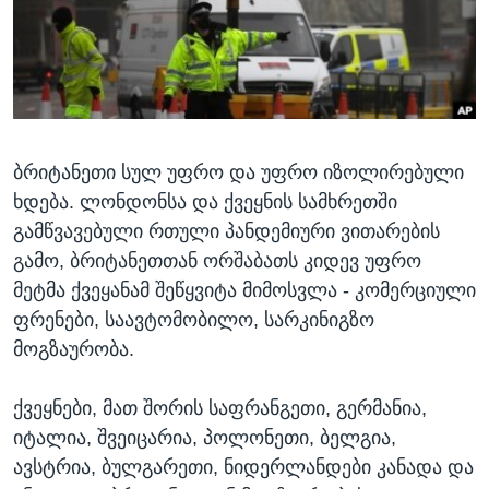
ᲡᲢᲣᲓᲘᲐ ᲕᲐᲨᲘᲜᲒᲢᲝᲜᲘ
ᲔᲙᲝᲜᲝᲛᲘᲙᲐ
Learning English
ᲯᲐᲜᲛᲠᲗᲔᲚᲝᲑᲐ
ᲗᲕᲐᲚᲘ ᲒᲕᲐᲓᲔᲕᲜᲔᲗ
ᲛᲔᲪᲜᲘᲔᲠᲔᲑᲐ
ᲘᲜᲢᲔᲠᲕᲘᲣ
ბრიტანეთი სულ უფრო და უფრო იზოლირებული
ᲙᲣᲚᲢᲣᲠᲐ
ენები
ხდება. ლონდონსა და ქვეყნის სამხრეთში
ᲒᲐᲚᲘᲚᲔᲝ
გამწვავებული რთული პანდემიური ვითარების
ᲓᲔᲖᲘᲜᲤᲝᲠᲛᲐᲪᲘᲐ
გამო, ბრიტანეთთან ორშაბათს კიდევ უფრო
მეტმა ქვეყანამ შეწყვიტა მიმოსვლა - კომერციული
ფრენები, საავტომობილო, სარკინიგზო
მოგზაურობა.
ქვეყნები, მათ შორის საფრანგეთი, გერმანია,
იტალია, შვეიცარია, პოლონეთი, ბელგია,
ავსტრია, ბულგარეთი, ნიდერლანდები კანადა და