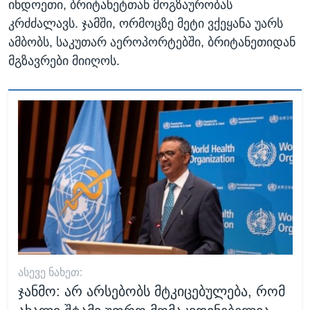
ინდოეთი, ბრიტანეტთან მოგზაურობას
კრძძალავს. ჯამში, ორმოცზე მეტი ვქეყანა უარს
ამბობს, საკუთარ აეროპორტებში, ბრიტანეთიდან
მგზავრები მიიღოს.
ᲐᲡᲔᲕᲔ ᲜᲐᲮᲔᲗ:
ჯანმო: არ არსებობს მტკიცებულება, რომ