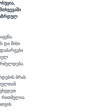
ხუცია,
მთხვევაში
გაზრდულ
აყენა.
ს და მისი
ადაბარგება
ნდელ
აგრძელდება.
რდების ბრას
ციულთან
ევხვდეთ
ოდ რითმულია
სთვის