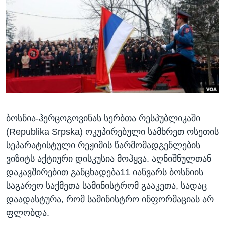
ᲡᲢᲣᲓᲘᲐ ᲕᲐᲨᲘᲜᲒᲢᲝᲜᲘ
ᲔᲙᲝᲜᲝᲛᲘᲙᲐ
Learning English
ᲯᲐᲜᲛᲠᲗᲔᲚᲝᲑᲐ
ᲗᲕᲐᲚᲘ ᲒᲕᲐᲓᲔᲕᲜᲔᲗ
ᲛᲔᲪᲜᲘᲔᲠᲔᲑᲐ
ᲘᲜᲢᲔᲠᲕᲘᲣ
ᲙᲣᲚᲢᲣᲠᲐ
ენები
ᲒᲐᲚᲘᲚᲔᲝ
ბოსნია-ჰერცოგოვინას სერბთა რესპუბლიკაში
ᲓᲔᲖᲘᲜᲤᲝᲠᲛᲐᲪᲘᲐ
(Republika Srpska) ოკუპირებული სამხრეთ ოსეთის
სეპარატისტული რეჟიმის წარმომადგენლების
ვიზიტს აქტიური დისკუსია მოჰყვა. აღნიშნულთან
დაკავშირებით განცხადება11 იანვარს ბოსნიის
საგარეო საქმეთა სამინისტრომ გააკეთა, სადაც
დაადასტურა, რომ სამინისტრო ინფორმაციას არ
ფლობდა.