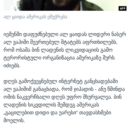
ᲡᲢᲣᲓᲘᲐ ᲕᲐᲨᲘᲜᲒᲢᲝᲜᲘ
ᲔᲙᲝᲜᲝᲛᲘᲙᲐ
Learning English
ᲯᲐᲜᲛᲠᲗᲔᲚᲝᲑᲐ
ალ ყაიდა ამერიკას ემუქრება
ᲗᲕᲐᲚᲘ ᲒᲕᲐᲓᲔᲕᲜᲔᲗ
ᲛᲔᲪᲜᲘᲔᲠᲔᲑᲐ
იემენში დაფუძნებული ალ ყაიდას ლიდერი ნასერ
ᲘᲜᲢᲔᲠᲕᲘᲣ
ალ ვაჰიში შეერთებულ შტატებს აფრთხილებს,
ᲙᲣᲚᲢᲣᲠᲐ
რომ ოსამა ბინ ლადენის ლიკვიდაციის გამო
ენები
ტერორისტული ორგანიზაცია ამერიკაზე შურს
ᲒᲐᲚᲘᲚᲔᲝ
იძიებს.
ᲓᲔᲖᲘᲜᲤᲝᲠᲛᲐᲪᲘᲐ
დღეს გამოქვეყნებულ ინტერნეტ განცხადებაში
ალ ვაჰიშიმ განაცხადა, რომ ჯიჰადის - ანუ წმინდა
ომის ნაკვერჩხალი დღეს უფრო მხურვალეა. ბინ
ლადენის სიკვდილის შემდეგ ამერიკას
„გაცილებით დიდი და უარესი“ თავდასხმები
მოელის.