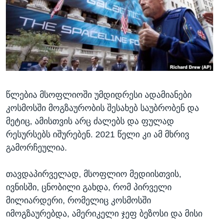
ᲡᲢᲣᲓᲘᲐ ᲕᲐᲨᲘᲜᲒᲢᲝᲜᲘ
ᲔᲙᲝᲜᲝᲛᲘᲙᲐ
Learning English
ᲯᲐᲜᲛᲠᲗᲔᲚᲝᲑᲐ
ᲗᲕᲐᲚᲘ ᲒᲕᲐᲓᲔᲕᲜᲔᲗ
ᲛᲔᲪᲜᲘᲔᲠᲔᲑᲐ
ᲘᲜᲢᲔᲠᲕᲘᲣ
ᲙᲣᲚᲢᲣᲠᲐ
ენები
წლებია მსოფლიოში უმდიდრესი ადამიანები
ᲒᲐᲚᲘᲚᲔᲝ
კოსმოსში მოგზაურობის შესახებ საუბრობენ და
ᲓᲔᲖᲘᲜᲤᲝᲠᲛᲐᲪᲘᲐ
მეტიც, ამისთვის არც ძალებს და ფულად
რესურსებს იშურებენ. 2021 წელი კი ამ მხრივ
გამორჩეულია.
თავდაპირველად, მსოფლიო მედიისთვის,
ივნისში, ცნობილი გახდა, რომ პირველი
მილიარდერი, რომელიც კოსმოსში
იმოგზაურებდა, ამერიკელი ჯეფ ბეზოსი და მისი