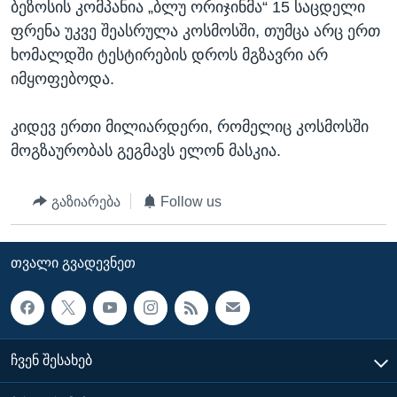
ბეზოსის კომპანია „ბლუ ორიჯინმა“ 15 საცდელი
ფრენა უკვე შეასრულა კოსმოსში, თუმცა არც ერთ
ხომალდში ტესტირების დროს მგზავრი არ
იმყოფებოდა.
კიდევ ერთი მილიარდერი, რომელიც კოსმოსში
მოგზაურობას გეგმავს ელონ მასკია.
გაზიარება
Follow us
ᲗᲕᲐᲚᲘ ᲒᲕᲐᲓᲔᲕᲜᲔᲗ
ᲩᲕᲔᲜ ᲨᲔᲡᲐᲮᲔᲑ