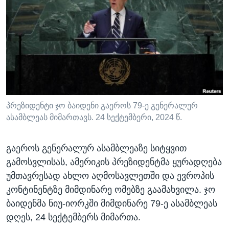
ᲡᲢᲣᲓᲘᲐ ᲕᲐᲨᲘᲜᲒᲢᲝᲜᲘ
ᲔᲙᲝᲜᲝᲛᲘᲙᲐ
Learning English
ᲯᲐᲜᲛᲠᲗᲔᲚᲝᲑᲐ
ᲗᲕᲐᲚᲘ ᲒᲕᲐᲓᲔᲕᲜᲔᲗ
ᲛᲔᲪᲜᲘᲔᲠᲔᲑᲐ
ᲘᲜᲢᲔᲠᲕᲘᲣ
ᲙᲣᲚᲢᲣᲠᲐ
ენები
ᲒᲐᲚᲘᲚᲔᲝ
პრეზიდენტი ჯო ბაიდენი გაეროს 79-ე გენერალურ
ასამბლეას მიმართავს. 24 სექტემბერი, 2024 წ.
ᲓᲔᲖᲘᲜᲤᲝᲠᲛᲐᲪᲘᲐ
გაეროს გენერალურ ასამბლეაზე სიტყვით
გამოსვლისას, ამერიკის პრეზიდენტმა ყურადღება
უმთავრესად ახლო აღმოსავლეთში და ევროპის
კონტინენტზე მიმდინარე ომებზე გაამახვილა. ჯო
ბაიდენმა ნიუ-იორკში მიმდინარე 79-ე ასამბლეას
დღეს, 24 სექტემბერს მიმართა.