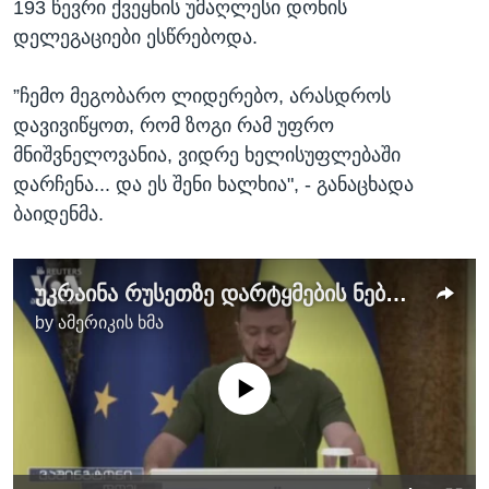
193 წევრი ქვეყნის უმაღლესი დონის
დელეგაციები ესწრებოდა.
”ჩემო მეგობარო ლიდერებო, არასდროს
დავივიწყოთ, რომ ზოგი რამ უფრო
მნიშვნელოვანია, ვიდრე ხელისუფლებაში
დარჩენა... და ეს შენი ხალხია", - განაცხადა
ბაიდენმა.
უკრაინა რუსეთზე დარტყმების ნებას ითხოვს, ზელენსკი ბაიდენსა და ჰარისს ხვდება
by
ამერიკის ხმა
No media source currently available