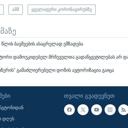
ი
აშშ
ყველაფერი კორონავირუსზე
ემაზე
1 წლის ბავშვების ასაცრელად ემზადება
ტორი დამოუკიდებელ მრჩეველთა გადაწყვეტილებას არ დ
იზერის" გამაძლიერებელი დოზის ავტორიზაცია გაიცა
ᲔᲑᲘ
ᲗᲕᲐᲚᲘ ᲒᲕᲐᲓᲔᲕᲜᲔᲗ
ინგტონიდან
ი დღეს