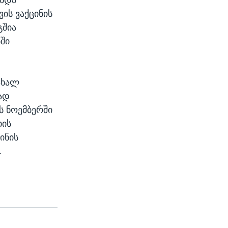
ის ვაქცინის
გშია
ბში
ახალ
ად
ს ნოემბერში
იის
ინის
.