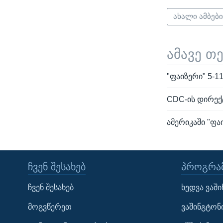
ახალი ამბებ
ამავე თ
"ფაიზერი" 5-1
CDC-ის დირექ
ამერიკაში "ფა
ᲩᲕᲔᲜ ᲨᲔᲡᲐᲮᲔᲑ
ᲞᲠᲝᲒᲠᲐᲛ
Learning English
ჩვენ შესახებ
ხედვა ვაშ
ᲗᲕᲐᲚᲘ ᲒᲕᲐᲓᲔᲕᲜᲔᲗ
მოგვწერეთ
ვაშინგტონ