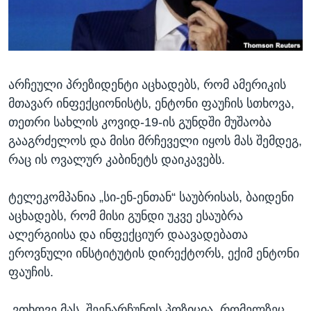
ᲡᲢᲣᲓᲘᲐ ᲕᲐᲨᲘᲜᲒᲢᲝᲜᲘ
ᲔᲙᲝᲜᲝᲛᲘᲙᲐ
Learning English
ᲯᲐᲜᲛᲠᲗᲔᲚᲝᲑᲐ
ᲗᲕᲐᲚᲘ ᲒᲕᲐᲓᲔᲕᲜᲔᲗ
ᲛᲔᲪᲜᲘᲔᲠᲔᲑᲐ
არჩეული პრეზიდენტი აცხადებს, რომ ამერიკის
ᲘᲜᲢᲔᲠᲕᲘᲣ
მთავარ ინფექციონისტს, ენტონი ფაუჩის სთხოვა,
ᲙᲣᲚᲢᲣᲠᲐ
თეთრი სახლის კოვიდ-19-ის გუნდში მუშაობა
ენები
ᲒᲐᲚᲘᲚᲔᲝ
გააგრძელოს და მისი მრჩეველი იყოს მას შემდეგ,
რაც ის ოვალურ კაბინეტს დაიკავებს.
ᲓᲔᲖᲘᲜᲤᲝᲠᲛᲐᲪᲘᲐ
ტელეკომპანია „სი-ენ-ენთან“ საუბრისას, ბაიდენი
აცხადებს, რომ მისი გუნდი უკვე ესაუბრა
ალერგიისა და ინფექციურ დაავადებათა
ეროვნული ინსტიტუტის დირექტორს, ექიმ ენტონი
ფაუჩის.
„ვთხოვე მას, შეენარჩუნოს პოზიცია, რომელზეც