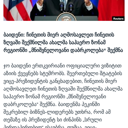
ᲡᲢᲣᲓᲘᲐ ᲕᲐᲨᲘᲜᲒᲢᲝᲜᲘ
ᲔᲙᲝᲜᲝᲛᲘᲙᲐ
Learning English
ᲯᲐᲜᲛᲠᲗᲔᲚᲝᲑᲐ
ᲗᲕᲐᲚᲘ ᲒᲕᲐᲓᲔᲕᲜᲔᲗ
ᲛᲔᲪᲜᲘᲔᲠᲔᲑᲐ
ბაიდენი: ჩინეთის მიერ აღმოსავლეთ ჩინეთის
ᲘᲜᲢᲔᲠᲕᲘᲣ
ზღვაში შექმნილმა ახალმა საჰაერო ზონამ
ᲙᲣᲚᲢᲣᲠᲐ
რეგიონში „მნიშვნელოვანი დაბრკოლება“ შექმნა
ენები
ᲒᲐᲚᲘᲚᲔᲝ
ჯო ბაიდენი ერთკვირიანი ოფიციალური ვიზიტით
ᲓᲔᲖᲘᲜᲤᲝᲠᲛᲐᲪᲘᲐ
აზიის ქვეყნებს სტუმრობს. შეერთებული შტატების
ვიცე-პრეზიდენტის განცხადებით, ჩინეთის მიერ
აღმოსავლეთ ჩინეთის ზღვაში შექმნილმა ახალმა
საჰაერო ზონამ რეგიონში „მნიშვნელოვანი
დაბრკოლება“ შექმნა. ბაიდენმა პეკინში
შეკრებილ ბიზნეს-ლიდერებს უთხრა, რომ ამ
თემაზე ის პრეზიდენტ სი ძინპინს „სრული
პირდაპირობით“ ესაუბრა, თუმცა, ვიცე-