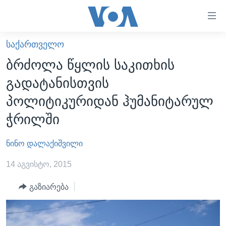
ბმულები
ხელმისაწვდომობისთვის
გადადით
ᲡᲐᲥᲐᲠᲗᲕᲔᲚᲝ
ᲛᲗᲐᲕᲐᲠᲘ
მთავარზე
ბრძოლა წყლის საკითხის
გადადით
ᲐᲮᲐᲚᲘ ᲐᲛᲑᲔᲑᲘ
გადატანისთვის
მთავარ
ᲡᲐᲥᲐᲠᲗᲕᲔᲚᲝ
ნავიგაციაზე
პოლიტიკურიდან ჰუმანიტარულ
ᲐᲨᲨ
გადადით
ჭრილში
ძიებაზე
ᲐᲨᲨ-ᲘᲡ ᲐᲠᲩᲔᲕᲜᲔᲑᲘ 2024
ნინო დალაქიშვილი
ᲛᲡᲝᲤᲚᲘᲝ
ᲕᲘᲓᲔᲝᲔᲑᲘ
14 აგვისტო, 2015
ᲒᲐᲓᲐᲪᲔᲛᲔᲑᲘ
გაზიარება
ᲡᲮᲕᲐ ᲡᲘᲐᲮᲚᲔᲔᲑᲘ
ᲕᲐᲨᲘᲜᲒᲢᲝᲜᲘ ᲓᲦᲔᲡ
ᲠᲣᲡᲔᲗᲘᲡ ᲨᲔᲭᲠᲐ ᲣᲙᲠᲐᲘᲜᲐᲨᲘ
ᲮᲔᲓᲕᲐ ᲕᲐᲨᲘᲜᲒᲢᲝᲜᲘᲓᲐᲜ
ᲞᲝᲚᲘᲢᲘᲙᲐ