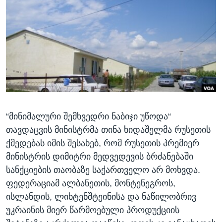
ᲡᲢᲣᲓᲘᲐ ᲕᲐᲨᲘᲜᲒᲢᲝᲜᲘ
ᲔᲙᲝᲜᲝᲛᲘᲙᲐ
Learning English
ᲯᲐᲜᲛᲠᲗᲔᲚᲝᲑᲐ
ᲗᲕᲐᲚᲘ ᲒᲕᲐᲓᲔᲕᲜᲔᲗ
ᲛᲔᲪᲜᲘᲔᲠᲔᲑᲐ
ᲘᲜᲢᲔᲠᲕᲘᲣ
ᲙᲣᲚᲢᲣᲠᲐ
ენები
ᲒᲐᲚᲘᲚᲔᲝ
“მინიმალური შემხვედრი ნაბიჯი უწოდა“
ᲓᲔᲖᲘᲜᲤᲝᲠᲛᲐᲪᲘᲐ
თავდაცვის მინისტრმა თინა ხიდაშელმა რუსეთის
ქმედებას იმის შესახებ, რომ რუსეთის პრემიერ
მინისტრის დიმიტრი მედვედევის ბრძანებაში
სანქციების თაობაზე საქართველო არ მოხვდა.
ფედერაციამ ალბანეთის, მონტენეგროს,
ისლანდის, ლიხტენშტეინისა და ნაწილობრივ
უკრაინის მიერ წარმოებული პროდუქციის