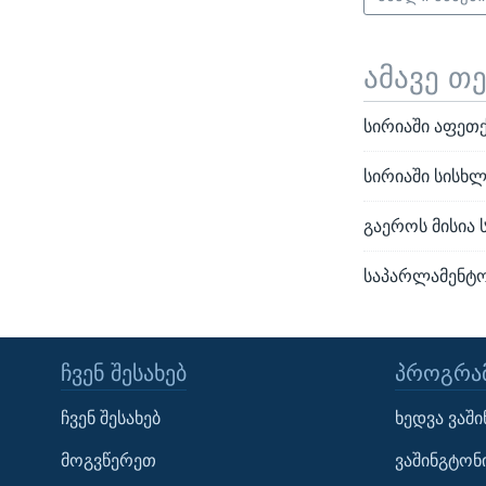
ამავე თ
სირიაში აფეთქ
სირიაში სისხ
გაეროს მისია 
საპარლამენტო
ᲩᲕᲔᲜ ᲨᲔᲡᲐᲮᲔᲑ
ᲞᲠᲝᲒᲠᲐᲛ
Learning English
ჩვენ შესახებ
ხედვა ვაშ
ᲗᲕᲐᲚᲘ ᲒᲕᲐᲓᲔᲕᲜᲔᲗ
მოგვწერეთ
ვაშინგტონ