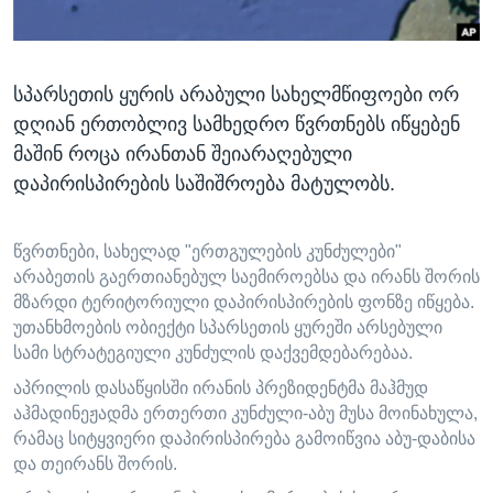
ᲡᲢᲣᲓᲘᲐ ᲕᲐᲨᲘᲜᲒᲢᲝᲜᲘ
ᲔᲙᲝᲜᲝᲛᲘᲙᲐ
Learning English
ᲯᲐᲜᲛᲠᲗᲔᲚᲝᲑᲐ
სპარსეთის ყურის არაბული სახელმწიფოები ორ
ᲗᲕᲐᲚᲘ ᲒᲕᲐᲓᲔᲕᲜᲔᲗ
ᲛᲔᲪᲜᲘᲔᲠᲔᲑᲐ
დღიან ერთობლივ სამხედრო წვრთნებს იწყებენ
ᲘᲜᲢᲔᲠᲕᲘᲣ
მაშინ როცა ირანთან შეიარაღებული
ᲙᲣᲚᲢᲣᲠᲐ
დაპირისპირების საშიშროება მატულობს.
ენები
ᲒᲐᲚᲘᲚᲔᲝ
წვრთნები, სახელად "ერთგულების კუნძულები"
ᲓᲔᲖᲘᲜᲤᲝᲠᲛᲐᲪᲘᲐ
არაბეთის გაერთიანებულ საემიროებსა და ირანს შორის
მზარდი ტერიტორიული დაპირისპირების ფონზე იწყება.
უთანხმოების ობიექტი სპარსეთის ყურეში არსებული
სამი სტრატეგიული კუნძულის დაქვემდებარებაა.
აპრილის დასაწყისში ირანის პრეზიდენტმა მაჰმუდ
აჰმადინეჟადმა ერთერთი კუნძული-აბუ მუსა მოინახულა,
რამაც სიტყვიერი დაპირისპირება გამოიწვია აბუ-დაბისა
და თეირანს შორის.