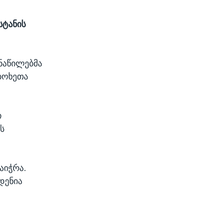
სტანის
 ნაწილებმა
ბოხეთა
თ
ს
აიჭრა.
დენია