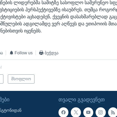
ყნების ლიდერებმა სამიტზე სასოფლო სამერუნეო ს
ვსტიციების პერსპექტივებზე ისაუბრეს. თუმცა როგორ
ქტივისტები აცხადებენ, ქვეყნის დასახმარებლად გა
იშნულების ადგილამდე ვერ აღწევს და ეთიპოიის მთა
ნებისთვის იყენებს.
ბა
Follow us
ბეჭდვა
of
ი
მსოფლიო
ᲔᲑᲘ
ᲗᲕᲐᲚᲘ ᲒᲕᲐᲓᲔᲕᲜᲔᲗ
ინგტონიდან