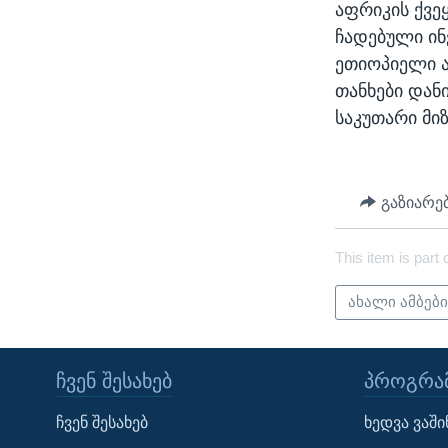
აფრიკის ქვე
ჩადებული ინ
ეთიოპიელი ა
თანხები დან
საკუთარი მიზ
გაზიარე
This item is part 
ახალი ამბებ
ᲩᲕᲔᲜ ᲨᲔᲡᲐᲮᲔᲑ
ᲞᲠᲝᲒᲠᲐᲛ
Learning English
ჩვენ შესახებ
ხედვა ვაშ