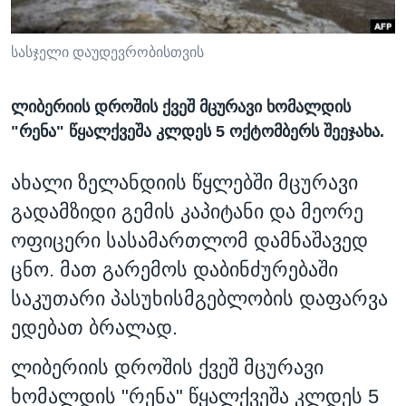
ᲡᲢᲣᲓᲘᲐ ᲕᲐᲨᲘᲜᲒᲢᲝᲜᲘ
ᲔᲙᲝᲜᲝᲛᲘᲙᲐ
Learning English
ᲯᲐᲜᲛᲠᲗᲔᲚᲝᲑᲐ
სასჯელი დაუდევრობისთვის
ᲗᲕᲐᲚᲘ ᲒᲕᲐᲓᲔᲕᲜᲔᲗ
ᲛᲔᲪᲜᲘᲔᲠᲔᲑᲐ
ლიბერიის დროშის ქვეშ მცურავი ხომალდის
ᲘᲜᲢᲔᲠᲕᲘᲣ
"რენა" წყალქვეშა კლდეს 5 ოქტომბერს შეეჯახა.
ᲙᲣᲚᲢᲣᲠᲐ
ენები
ახალი ზელანდიის წყლებში მცურავი
ᲒᲐᲚᲘᲚᲔᲝ
გადამზიდი გემის კაპიტანი და მეორე
ᲓᲔᲖᲘᲜᲤᲝᲠᲛᲐᲪᲘᲐ
ოფიცერი სასამართლომ დამნაშავედ
ცნო. მათ გარემოს დაბინძურებაში
საკუთარი პასუხისმგებლობის დაფარვა
ედებათ ბრალად.
ლიბერიის დროშის ქვეშ მცურავი
ხომალდის "რენა" წყალქვეშა კლდეს 5