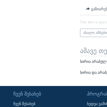
გაზიარე
This item is part 
ახალი ამბებ
ამავე თ
სირია არაბულ
სირია და არა
ᲩᲕᲔᲜ ᲨᲔᲡᲐᲮᲔᲑ
ᲞᲠᲝᲒᲠᲐᲛ
Learning English
ჩვენ შესახებ
ხედვა ვაშ