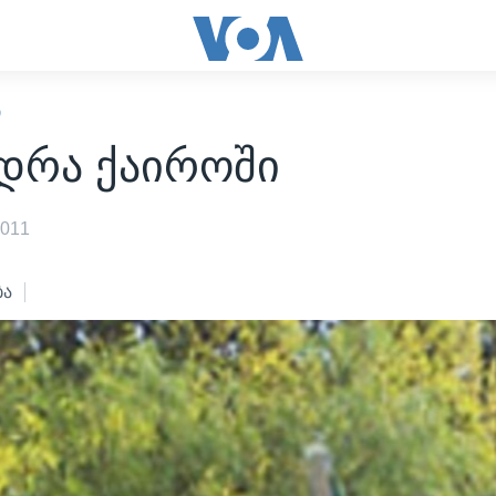
Ი
ედრა ქაიროში
2011
ბა