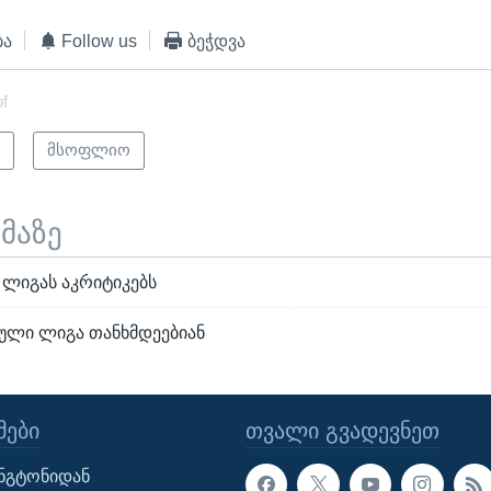
ბა
Follow us
ბეჭდვა
of
ი
მსოფლიო
ემაზე
 ლიგას აკრიტიკებს
ბული ლიგა თანხმდეებიან
ᲔᲑᲘ
ᲗᲕᲐᲚᲘ ᲒᲕᲐᲓᲔᲕᲜᲔᲗ
ინგტონიდან