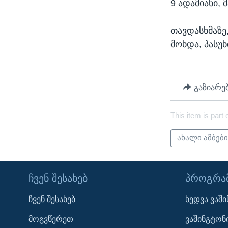
9 ადამიანი, 
თავდასხმაზე
მოხდა, პასუ
გაზიარე
This item is part 
ახალი ამბებ
ᲩᲕᲔᲜ ᲨᲔᲡᲐᲮᲔᲑ
ᲞᲠᲝᲒᲠᲐᲛ
Learning English
ჩვენ შესახებ
ხედვა ვაშ
ᲗᲕᲐᲚᲘ ᲒᲕᲐᲓᲔᲕᲜᲔᲗ
მოგვწერეთ
ვაშინგტონ