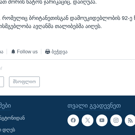
მათ შორის ნატოს ჯარიკაციც, დაიღუპა.
, რომელიც ბრიტანეთისგან დამოუკიდებლობის 92-ე
ხისმგებლობა ავღანმა თალიბებმა აიღეს.
ბა
Follow us
ბეჭდვა
of
ი
მსოფლიო
ᲔᲑᲘ
ᲗᲕᲐᲚᲘ ᲒᲕᲐᲓᲔᲕᲜᲔᲗ
ინგტონიდან
ი დღეს