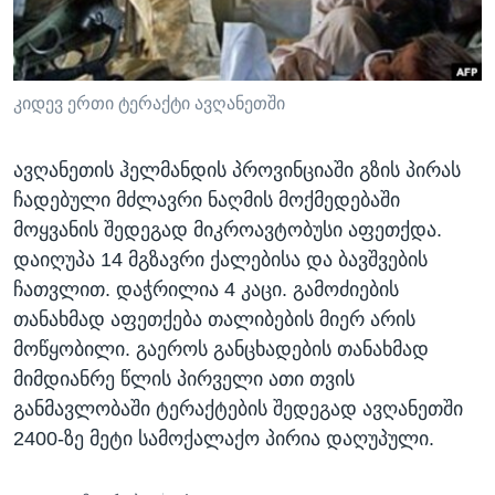
ᲡᲢᲣᲓᲘᲐ ᲕᲐᲨᲘᲜᲒᲢᲝᲜᲘ
ᲔᲙᲝᲜᲝᲛᲘᲙᲐ
Learning English
ᲯᲐᲜᲛᲠᲗᲔᲚᲝᲑᲐ
ᲗᲕᲐᲚᲘ ᲒᲕᲐᲓᲔᲕᲜᲔᲗ
ᲛᲔᲪᲜᲘᲔᲠᲔᲑᲐ
კიდევ ერთი ტერაქტი ავღანეთში
ᲘᲜᲢᲔᲠᲕᲘᲣ
ავღანეთის ჰელმანდის პროვინციაში გზის პირას
ᲙᲣᲚᲢᲣᲠᲐ
ჩადებული მძლავრი ნაღმის მოქმედებაში
ენები
ᲒᲐᲚᲘᲚᲔᲝ
მოყვანის შედეგად მიკროავტობუსი აფეთქდა.
დაიღუპა 14 მგზავრი ქალებისა და ბავშვების
ᲓᲔᲖᲘᲜᲤᲝᲠᲛᲐᲪᲘᲐ
ჩათვლით. დაჭრილია 4 კაცი. გამოძიების
თანახმად აფეთქება თალიბების მიერ არის
მოწყობილი. გაეროს განცხადების თანახმად
მიმდიანრე წლის პირველი ათი თვის
განმავლობაში ტერაქტების შედეგად ავღანეთში
2400-ზე მეტი სამოქალაქო პირია დაღუპული.