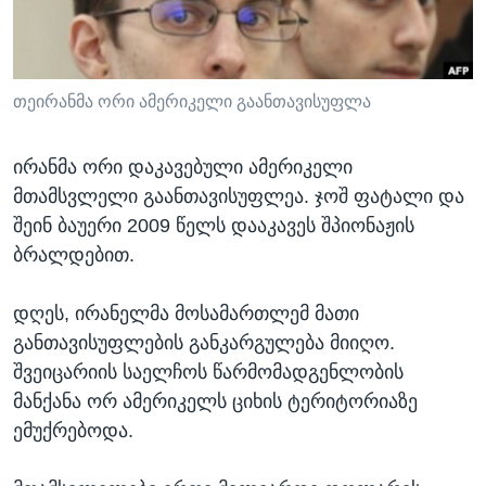
ᲡᲢᲣᲓᲘᲐ ᲕᲐᲨᲘᲜᲒᲢᲝᲜᲘ
ᲔᲙᲝᲜᲝᲛᲘᲙᲐ
Learning English
ᲯᲐᲜᲛᲠᲗᲔᲚᲝᲑᲐ
ᲗᲕᲐᲚᲘ ᲒᲕᲐᲓᲔᲕᲜᲔᲗ
ᲛᲔᲪᲜᲘᲔᲠᲔᲑᲐ
თეირანმა ორი ამერიკელი გაანთავისუფლა
ᲘᲜᲢᲔᲠᲕᲘᲣ
ირანმა ორი დაკავებული ამერიკელი
ᲙᲣᲚᲢᲣᲠᲐ
მთამსვლელი გაანთავისუფლეა. ჯოშ ფატალი და
ენები
ᲒᲐᲚᲘᲚᲔᲝ
შეინ ბაუერი 2009 წელს დააკავეს შპიონაჟის
ბრალდებით.
ᲓᲔᲖᲘᲜᲤᲝᲠᲛᲐᲪᲘᲐ
დღეს, ირანელმა მოსამართლემ მათი
განთავისუფლების განკარგულება მიიღო.
შვეიცარიის საელჩოს წარმომადგენლობის
მანქანა ორ ამერიკელს ციხის ტერიტორიაზე
ემუქრებოდა.