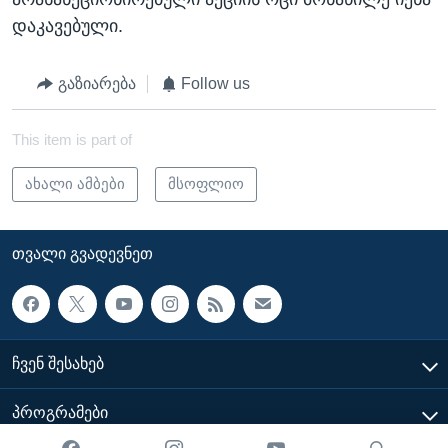
დაკავებული.
გაზიარება
Follow us
This item is part of
ახალი ამბები
მსოფლიო
ᲗᲕᲐᲚᲘ ᲒᲕᲐᲓᲔᲕᲜᲔᲗ
ᲩᲕᲔᲜ ᲨᲔᲡᲐᲮᲔᲑ
ᲞᲠᲝᲒᲠᲐᲛᲔᲑᲘ