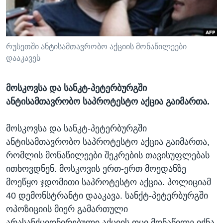
ᲡᲢᲣᲓᲘᲐ ᲕᲐᲨᲘᲜᲒᲢᲝᲜᲘ
ᲔᲙᲝᲜᲝᲛᲘᲙᲐ
Learning English
ᲯᲐᲜᲛᲠᲗᲔᲚᲝᲑᲐ
ᲗᲕᲐᲚᲘ ᲒᲕᲐᲓᲔᲕᲜᲔᲗ
ᲛᲔᲪᲜᲘᲔᲠᲔᲑᲐ
რუსეთში ანტისამთავრობო აქციის მონაწილეები
დააკავეს
ᲘᲜᲢᲔᲠᲕᲘᲣ
ᲙᲣᲚᲢᲣᲠᲐ
მოსკოვსა და სანკტ-პეტერბურგში
ენები
ᲒᲐᲚᲘᲚᲔᲝ
ანტისამთავრობო საპროტესტო აქცია გაიმართა.
ᲓᲔᲖᲘᲜᲤᲝᲠᲛᲐᲪᲘᲐ
მოსკოვსა და სანკტ-პეტერბურგში
ანტისამთავრობო საპროტესტო აქცია გაიმართა,
რომლის მონაწილეები შეკრების თავისუფლებას
ითხოვდნენ. მოსკოვის ერთ-ერთ მოედანზე
მოეწყო ჯდომითი საპროტესტო აქცია. პოლიციამ
40 დემონსტრანტი დააკავა. სანქტ-პეტერბურგში
ოპოზიციის მიერ გამართული
არასანქციონირებული აქციის ოცი მონაწილე იქნა