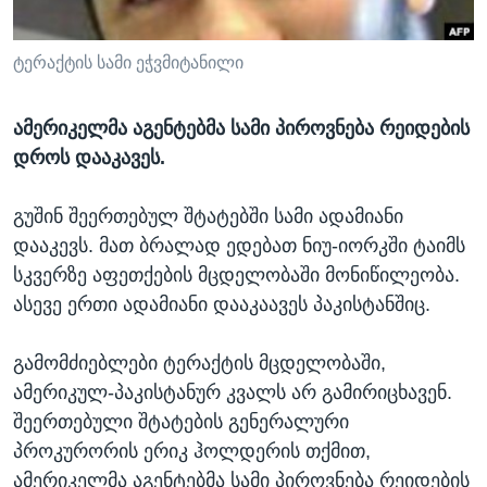
ᲡᲢᲣᲓᲘᲐ ᲕᲐᲨᲘᲜᲒᲢᲝᲜᲘ
ᲔᲙᲝᲜᲝᲛᲘᲙᲐ
Learning English
ᲯᲐᲜᲛᲠᲗᲔᲚᲝᲑᲐ
ტერაქტის სამი ეჭვმიტანილი
ᲗᲕᲐᲚᲘ ᲒᲕᲐᲓᲔᲕᲜᲔᲗ
ᲛᲔᲪᲜᲘᲔᲠᲔᲑᲐ
ამერიკელმა აგენტებმა სამი პიროვნება რეიდების
ᲘᲜᲢᲔᲠᲕᲘᲣ
დროს დააკავეს.
ᲙᲣᲚᲢᲣᲠᲐ
ენები
გუშინ შეერთებულ შტატებში სამი ადამიანი
ᲒᲐᲚᲘᲚᲔᲝ
დააკევს. მათ ბრალად ედებათ ნიუ-იორკში ტაიმს
ᲓᲔᲖᲘᲜᲤᲝᲠᲛᲐᲪᲘᲐ
სკვერზე აფეთქების მცდელობაში მონიწილეობა.
ასევე ერთი ადამიანი დააკაავეს პაკისტანშიც.
გამომძიებლები ტერაქტის მცდელობაში,
ამერიკულ-პაკისტანურ კვალს არ გამირიცხავენ.
შეერთებული შტატების გენერალური
პროკურორის ერიკ ჰოლდერის თქმით,
ამერიკელმა აგენტებმა სამი პიროვნება რეიდების