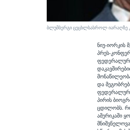
ბლუმბერგი ცეცხლსასროლ იარაღზე 
ნიუ-იორკის 
პრეს-კონფერ
ფედერალური
დაკავშირებ
მონაწილეობ
და მეგობრებ
ფედერალური 
პირის ბიოგრ
ცდილობს. რ
ამერიკაში ყ
მნიშვნელოვა