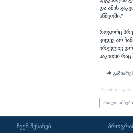
და ამის გაკ
აწმყოში.“
როგორც პრეს
კიდევ არ ჩა
ირგვლივ დრ
საკითხი რაც
გაზიარე
This item is part 
ახალი ამბებ
ᲩᲕᲔᲜ ᲨᲔᲡᲐᲮᲔᲑ
ᲞᲠᲝᲒᲠᲐᲛ
Learning English