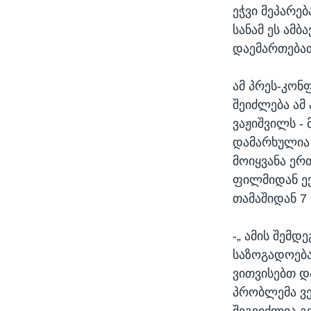
ეჭვი მეპარე
სანამ ეს ამბ
დაემართებათ
ამ პრეს-კონ
შეიძლება ამ
ვაჟიშვილს -
დამარხულია 
მოიყვანა ერ
ფილმიდან ექ
თამაშიდან 7
-„ ამის შემდ
საზოგადოება
ვითვისებთ დ
პრობლემა ვერ
შეგვიძლია გ