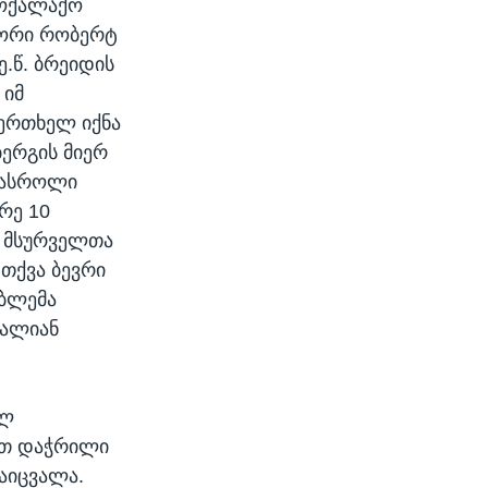
მოქალაქო
ტორი რობერტ
.წ. ბრეიდის
 იმ
აერთხელ იქნა
ბერგის მიერ
სასროლი
რე 10
ს მსურველთა
თქვა ბევრი
ბლემა
ძალიან
ელ
ით დაჭრილი
აიცვალა.