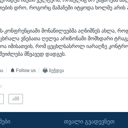
ეთების დრო, როგორც მამაჩემი იტყოდა ხოლმე არის 
-კონფრენციაში მონაწილეებმა აღნიშნეს ახლა, როდ
მცხრალა ვნებათა ღელვა არიზონაში მომხდარი ტრაგ
ოა იმისათვის, რომ ცეცხლსასროლ იარაღზე კონტრ
 შეიძლება მწვავედ დადგეს.
ბა
Follow us
ბეჭდვა
of
ი
აშშ
ᲔᲑᲘ
ᲗᲕᲐᲚᲘ ᲒᲕᲐᲓᲔᲕᲜᲔᲗ