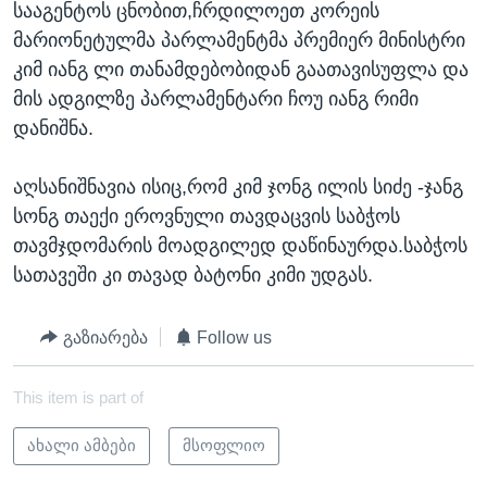
სააგენტოს ცნობით,ჩრდილოეთ კორეის
ᲡᲢᲣᲓᲘᲐ ᲕᲐᲨᲘᲜᲒᲢᲝᲜᲘ
ᲔᲙᲝᲜᲝᲛᲘᲙᲐ
Learning English
მარიონეტულმა პარლამენტმა პრემიერ მინისტრი
ᲯᲐᲜᲛᲠᲗᲔᲚᲝᲑᲐ
კიმ იანგ ლი თანამდებობიდან გაათავისუფლა და
მის ადგილზე პარლამენტარი ჩოუ იანგ რიმი
ᲗᲕᲐᲚᲘ ᲒᲕᲐᲓᲔᲕᲜᲔᲗ
ᲛᲔᲪᲜᲘᲔᲠᲔᲑᲐ
დანიშნა.
ᲘᲜᲢᲔᲠᲕᲘᲣ
ᲙᲣᲚᲢᲣᲠᲐ
აღსანიშნავია ისიც,რომ კიმ ჯონგ ილის სიძე -ჯანგ
ენები
სონგ თაექი ეროვნული თავდაცვის საბჭოს
ᲒᲐᲚᲘᲚᲔᲝ
თავმჯდომარის მოადგილედ დაწინაურდა.საბჭოს
ᲓᲔᲖᲘᲜᲤᲝᲠᲛᲐᲪᲘᲐ
სათავეში კი თავად ბატონი კიმი უდგას.
გაზიარება
Follow us
This item is part of
ახალი ამბები
მსოფლიო