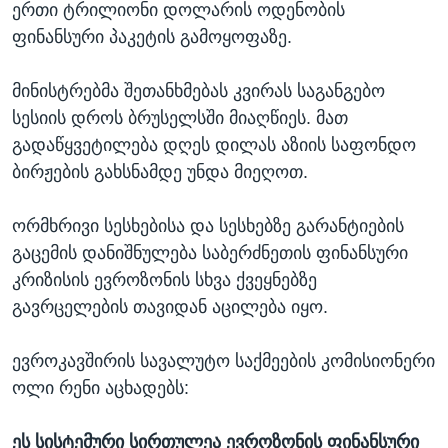
ერთი ტრილიონი დოლარის ოდენობის
ᲡᲢᲣᲓᲘᲐ ᲕᲐᲨᲘᲜᲒᲢᲝᲜᲘ
ᲔᲙᲝᲜᲝᲛᲘᲙᲐ
Learning English
ფინანსური პაკეტის გამოყოფაზე.
ᲯᲐᲜᲛᲠᲗᲔᲚᲝᲑᲐ
მინისტრებმა შეთანხმებას კვირას საგანგებო
ᲗᲕᲐᲚᲘ ᲒᲕᲐᲓᲔᲕᲜᲔᲗ
ᲛᲔᲪᲜᲘᲔᲠᲔᲑᲐ
სესიის დროს ბრუსელსში მიაღწიეს. მათ
ᲘᲜᲢᲔᲠᲕᲘᲣ
გადაწყვეტილება დღეს დილას აზიის საფონდო
ᲙᲣᲚᲢᲣᲠᲐ
ბირჟების გახსნამდე უნდა მიეღოთ.
ენები
ᲒᲐᲚᲘᲚᲔᲝ
ორმხრივი სესხებისა და სესხებზე გარანტიების
ᲓᲔᲖᲘᲜᲤᲝᲠᲛᲐᲪᲘᲐ
გაცემის დანიშნულება საბერძნეთის ფინანსური
კრიზისის ევროზონის სხვა ქვეყნებზე
გავრცელების თავიდან აცილება იყო.
ევროკავშირის სავალუტო საქმეების კომისიონერი
ოლი რენი აცხადებს:
ეს სისტემური სირთულეა ევროზონის ფინანსური