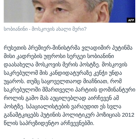
ᲡᲢᲣᲓᲘᲐ ᲕᲐᲨᲘᲜᲒᲢᲝᲜᲘ
ᲔᲙᲝᲜᲝᲛᲘᲙᲐ
Learning English
ᲯᲐᲜᲛᲠᲗᲔᲚᲝᲑᲐ
ᲗᲕᲐᲚᲘ ᲒᲕᲐᲓᲔᲕᲜᲔᲗ
ᲛᲔᲪᲜᲘᲔᲠᲔᲑᲐ
სობიანინი - მოსკოვის ახალი მერი?
ᲘᲜᲢᲔᲠᲕᲘᲣ
რუსეთის პრემიერ-მინისტრმა ვლადიმირ პუტინმა
ᲙᲣᲚᲢᲣᲠᲐ
მისი კადრების უფროსი სერგეი სობიანინი
ენები
ᲒᲐᲚᲘᲚᲔᲝ
დაასახელა მოსკოვის მერის პოსტზე. მოსკოვის
საკრებულომ მის კანდიდატურაზე კენჭი უნდა
ᲓᲔᲖᲘᲜᲤᲝᲠᲛᲐᲪᲘᲐ
უყაროს. თუმც საყოველთაოდ მიაჩნიათ, რომ
საკრებულოში მმართველი პარტიის დომინანტური
როლის გამო მას აუცილებლად აირჩევენ ამ
პოსტზე. სპაციალისტების ვარაუდით ეს სვლა
განამტკიცებს პუტინის პოლიტიკურ პოზიციას 2012
წლის საპრეზიდენტო არჩვევნებში.