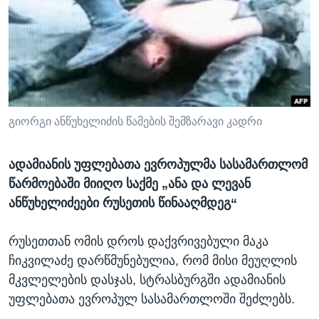
ᲡᲢᲣᲓᲘᲐ ᲕᲐᲨᲘᲜᲒᲢᲝᲜᲘ
ᲔᲙᲝᲜᲝᲛᲘᲙᲐ
Learning English
ᲯᲐᲜᲛᲠᲗᲔᲚᲝᲑᲐ
ᲗᲕᲐᲚᲘ ᲒᲕᲐᲓᲔᲕᲜᲔᲗ
ᲛᲔᲪᲜᲘᲔᲠᲔᲑᲐ
ᲘᲜᲢᲔᲠᲕᲘᲣ
ᲙᲣᲚᲢᲣᲠᲐ
გიორგი ანწუხელიძის წამების შემზარავი კადრი
ენები
ᲒᲐᲚᲘᲚᲔᲝ
ადამიანის უფლებათა ევროპულმა სასამართლომ
ᲓᲔᲖᲘᲜᲤᲝᲠᲛᲐᲪᲘᲐ
წარმოებაში მიიღო საქმე „ანა და ლევან
ანწუხელიძეები რუსეთის წინააღმდეგ“
რუსეთთან ომის დროს დაქვრივებული მაკა
ჩიკვილაძე დარწმუნებულია, რომ მისი მეუღლის
მკვლელების დასჯას, სტრასბურგში ადამიანის
უფლებათა ევროპულ სასამართლოში შეძლებს.