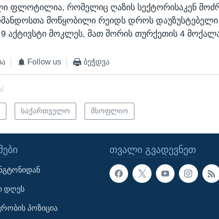
ლი ფლოტილია, რომელიც ღაზის სექტორისაკენ მოძ
ომანდოსთა მოწყობილი რეიდს დროს დაუზუსტებელი
 9 აქტივსტი მოკლეს, მათ შორის თურქეთის 4 მოქალა
ბა
Follow us
ბეჭდვა
of
ი
საქართველო
მსოფლიო
ᲔᲑᲘ
ᲗᲕᲐᲚᲘ ᲒᲕᲐᲓᲔᲕᲜᲔᲗ
ინგტონიდან
ი დღეს
ავრობის პოზიცია