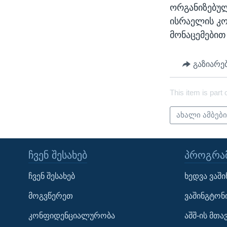
ᲡᲢᲣᲓᲘᲐ ᲕᲐᲨᲘᲜᲒᲢᲝᲜᲘ
ᲔᲙᲝᲜᲝᲛᲘᲙᲐ
ორგანიზებუ
ᲯᲐᲜᲛᲠᲗᲔᲚᲝᲑᲐ
ისრაელის კ
მონაცემებით
ᲛᲔᲪᲜᲘᲔᲠᲔᲑᲐ
ᲘᲜᲢᲔᲠᲕᲘᲣ
გაზიარე
ᲙᲣᲚᲢᲣᲠᲐ
This item is part 
ᲒᲐᲚᲘᲚᲔᲝ
ᲓᲔᲖᲘᲜᲤᲝᲠᲛᲐᲪᲘᲐ
ახალი ამბებ
ᲩᲕᲔᲜ ᲨᲔᲡᲐᲮᲔᲑ
ᲞᲠᲝᲒᲠᲐᲛ
ჩვენ შესახებ
ხედვა ვაშ
Learning English
მოგვწერეთ
ვაშინგტონ
კონფიდენციალურობა
აშშ-ის მთ
ᲗᲕᲐᲚᲘ ᲒᲕᲐᲓᲔᲕᲜᲔᲗ