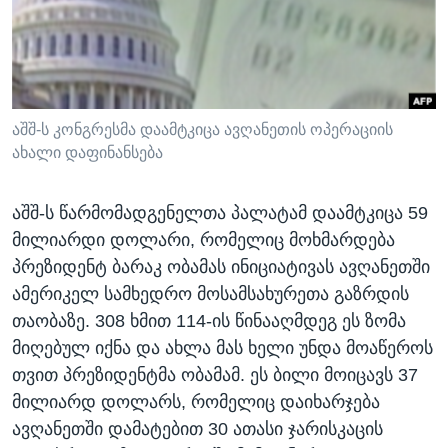
ᲡᲢᲣᲓᲘᲐ ᲕᲐᲨᲘᲜᲒᲢᲝᲜᲘ
ᲔᲙᲝᲜᲝᲛᲘᲙᲐ
Learning English
ᲯᲐᲜᲛᲠᲗᲔᲚᲝᲑᲐ
ᲗᲕᲐᲚᲘ ᲒᲕᲐᲓᲔᲕᲜᲔᲗ
ᲛᲔᲪᲜᲘᲔᲠᲔᲑᲐ
ᲘᲜᲢᲔᲠᲕᲘᲣ
აშშ-ს კონგრესმა დაამტკიცა ავღანეთის ოპერაციის
ახალი დაფინანსება
ᲙᲣᲚᲢᲣᲠᲐ
ენები
ᲒᲐᲚᲘᲚᲔᲝ
აშშ-ს წარმომადგენელთა პალატამ დაამტკიცა 59
ᲓᲔᲖᲘᲜᲤᲝᲠᲛᲐᲪᲘᲐ
მილიარდი დოლარი, რომელიც მოხმარდება
პრეზიდენტ ბარაკ ობამას ინიციატივას ავღანეთში
ამერიკელ სამხედრო მოსამსახურეთა გაზრდის
თაობაზე. 308 ხმით 114-ის წინააღმდეგ ეს ზომა
მიღებულ იქნა და ახლა მას ხელი უნდა მოაწეროს
თვით პრეზიდენტმა ობამამ. ეს ბილი მოიცავს 37
მილიარდ დოლარს, რომელიც დაიხარჯება
ავღანეთში დამატებით 30 ათასი ჯარისკაცის