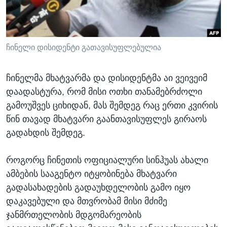
ᲡᲢᲣᲓᲘᲐ ᲕᲐᲨᲘᲜᲒᲢᲝᲜᲘ
ᲔᲙᲝᲜᲝᲛᲘᲙᲐ
Learning English
ᲯᲐᲜᲛᲠᲗᲔᲚᲝᲑᲐ
ᲗᲕᲐᲚᲘ ᲒᲕᲐᲓᲔᲕᲜᲔᲗ
ᲛᲔᲪᲜᲘᲔᲠᲔᲑᲐ
ჩინელი დისიდენტი გათავისუფლებულია
ᲘᲜᲢᲔᲠᲕᲘᲣ
ჩინელმა მხატვარმა და დისიდენტმა აი ვეივეიმ
ᲙᲣᲚᲢᲣᲠᲐ
დაადასტურა, რომ მისი ოთხი თანამებრძოლი
ენები
ᲒᲐᲚᲘᲚᲔᲝ
გამოუშვეს ციხიდან, მას შემდეგ რაც ერთი კვირის
წინ თავად მხატვარი გაანთავისუფლეს გირაოს
ᲓᲔᲖᲘᲜᲤᲝᲠᲛᲐᲪᲘᲐ
გადახდის შემდეგ.
როგორც ჩინეთის ოფიციალური სინჰუას ახალი
ამბების სააგენტო იტყობინება მხატვარი
გადასახადების გადაუხდელობის გამო იყო
დაკავებული და მთვრობამ მისი მძიმე
ჯანმრთელობის მდგომარეობის