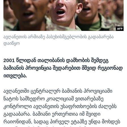
ᲡᲢᲣᲓᲘᲐ ᲕᲐᲨᲘᲜᲒᲢᲝᲜᲘ
ᲔᲙᲝᲜᲝᲛᲘᲙᲐ
Learning English
ᲯᲐᲜᲛᲠᲗᲔᲚᲝᲑᲐ
ᲗᲕᲐᲚᲘ ᲒᲕᲐᲓᲔᲕᲜᲔᲗ
ᲛᲔᲪᲜᲘᲔᲠᲔᲑᲐ
ᲘᲜᲢᲔᲠᲕᲘᲣ
ავღანეთის არმიაზე პასუხისმგებლობის გადაბარება
დაიწყო
ᲙᲣᲚᲢᲣᲠᲐ
ენები
ᲒᲐᲚᲘᲚᲔᲝ
2001 წლიდან თალიბანის დამხობის შემდეგ
ᲓᲔᲖᲘᲜᲤᲝᲠᲛᲐᲪᲘᲐ
ბამიანის პროვინცია შედარებით მშვიდ რეგიონად
ითვლება.
ავღანეთში ცენტრალურ ბამიანის პროვიციაში
ნატოს სამხედრო კოალიციამ ვითარებაზე
კონტროლი ავღანეთის უსაფრთხოების ძალებს
გადააბარა. ბამიანი ერთერთია იმ შვიდი
რაიონიდან, სადაც პირველ ეტაპზე უნდა მოხდეს