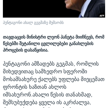
ᲡᲢᲣᲓᲘᲐ ᲕᲐᲨᲘᲜᲒᲢᲝᲜᲘ
ᲔᲙᲝᲜᲝᲛᲘᲙᲐ
Learning English
ᲯᲐᲜᲛᲠᲗᲔᲚᲝᲑᲐ
ᲗᲕᲐᲚᲘ ᲒᲕᲐᲓᲔᲕᲜᲔᲗ
ᲛᲔᲪᲜᲘᲔᲠᲔᲑᲐ
პენტაგონი ახალ გეგმაზე მუშაობს
ᲘᲜᲢᲔᲠᲕᲘᲣ
თავდაცვის მინისტრი ლეონ პანეტა მიიჩნევს, რომ
ᲙᲣᲚᲢᲣᲠᲐ
წესებში შეტანილი ცვლილებები განახლების
ენები
ᲒᲐᲚᲘᲚᲔᲝ
პროცესის დასაწყისია.
ᲓᲔᲖᲘᲜᲤᲝᲠᲛᲐᲪᲘᲐ
პენტაგონი ამზადებს გეგმას, რომლის
მიხედვითაც სამხედრო სფეროში
მოსამსახურე ქალებს უფლება მიეცემათ
ფრონტის ხაზთან ახლოს
იმსახურონ.ახალი წესის თანახმად,
შემსუბუქდება ყველა ის აკრძალვა,