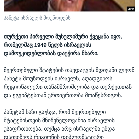
ᲡᲢᲣᲓᲘᲐ ᲕᲐᲨᲘᲜᲒᲢᲝᲜᲘ
ᲔᲙᲝᲜᲝᲛᲘᲙᲐ
Learning English
ᲯᲐᲜᲛᲠᲗᲔᲚᲝᲑᲐ
პანეტა ისრაელს მოუწოდებს
ᲗᲕᲐᲚᲘ ᲒᲕᲐᲓᲔᲕᲜᲔᲗ
ᲛᲔᲪᲜᲘᲔᲠᲔᲑᲐ
თურქეთი პირველი მუსულიმური ქვეყანა იყო,
ᲘᲜᲢᲔᲠᲕᲘᲣ
რომელმაც 1949 წელს ისრაელის
ᲙᲣᲚᲢᲣᲠᲐ
დამოუკიდებლობას დაუჭირა მხარი.
ენები
ᲒᲐᲚᲘᲚᲔᲝ
შეერთებული შტატების თავდაცვის მდივანი ლეონ
ᲓᲔᲖᲘᲜᲤᲝᲠᲛᲐᲪᲘᲐ
პანეტა მოუწოდებს ისრაელს, აღადგინოს
რეგიონალური თანამშრომლობა და თურქეთთან
და ეგვიპტესთან ურთიერთობა მოაწესრიგოს.
პანეტამ ხაზი გაუსვა, რომ შეერთებული
შტატებისთვის მნიშვნელოვანია ისრაელის
უსაფრთხოება, თუმცა არც ისრაელმა უნდა
დაივიწყოს რეგიონის დიპლომატიური