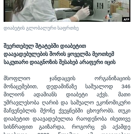
ᲡᲢᲣᲓᲘᲐ ᲕᲐᲨᲘᲜᲒᲢᲝᲜᲘ
ᲔᲙᲝᲜᲝᲛᲘᲙᲐ
Learning English
ᲯᲐᲜᲛᲠᲗᲔᲚᲝᲑᲐ
ᲗᲕᲐᲚᲘ ᲒᲕᲐᲓᲔᲕᲜᲔᲗ
ᲛᲔᲪᲜᲘᲔᲠᲔᲑᲐ
დიაბეტის გლობალური საფრთხე
ᲘᲜᲢᲔᲠᲕᲘᲣ
შეერთებულ შტატებში დიაბეტით
ᲙᲣᲚᲢᲣᲠᲐ
დაავადებულების შორის ყოველმა მეოთხემ
ენები
ᲒᲐᲚᲘᲚᲔᲝ
საკუთარი დიაგნოზის შესახებ არაფერი იცის
ᲓᲔᲖᲘᲜᲤᲝᲠᲛᲐᲪᲘᲐ
მსოფლიო ჯანდაცვის ორგანიზაციის
მონაცემებით, დედამიწაზე საშუალოდ 346
მილიონ ადამიანს დიაბეტი აქვს. მათი
უმრავლესობა ღარიბ და საშუალო ეკონომიკური
მაჩვენებლის მქონე ქვეყნებში ცხოვრობს. თუკი
დიაბეტით დაავადებულთა რაოდენობა ისეთივე
სისწრაფით გაიზარდა, როგორც ეს აქამდე