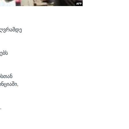
ზღვრამდე
ებს
ისთან
ნციაში,
.