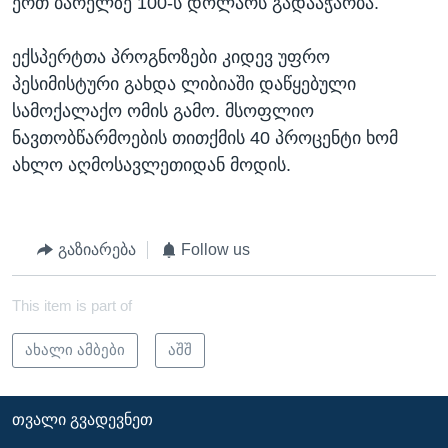
ერთ ბარელზე 100-ს დოლარს გადააჭარბა.
ექსპერტთა პროგნოზები კიდევ უფრო
პესიმისტური გახდა ლიბიაში დაწყებული
სამოქალაქო ომის გამო. მსოფლიო
ნავთობწარმოების თითქმის 40 პროცენტი ხომ
ახლო აღმოსავლეთიდან მოდის.
გაზიარება
Follow us
This item is part of
ახალი ამბები
აშშ
ᲗᲕᲐᲚᲘ ᲒᲕᲐᲓᲔᲕᲜᲔᲗ