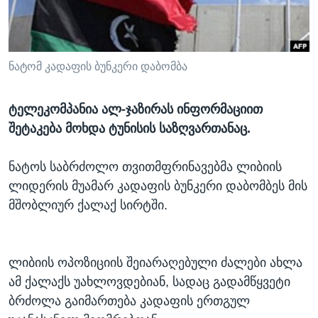
ᲡᲢᲣᲓᲘᲐ ᲕᲐᲨᲘᲜᲒᲢᲝᲜᲘ
ᲔᲙᲝᲜᲝᲛᲘᲙᲐ
Learning English
ᲯᲐᲜᲛᲠᲗᲔᲚᲝᲑᲐ
ᲗᲕᲐᲚᲘ ᲒᲕᲐᲓᲔᲕᲜᲔᲗ
ᲛᲔᲪᲜᲘᲔᲠᲔᲑᲐ
ნატომ კადაფის ბუნკერი დაბომბა
ᲘᲜᲢᲔᲠᲕᲘᲣ
ტელეკომპანია ალ-ჯაზირას ინფორმაციით
ᲙᲣᲚᲢᲣᲠᲐ
შეტაკება მოხდა ტუნისის საზღვართანაც.
ენები
ᲒᲐᲚᲘᲚᲔᲝ
ნატოს საბრძოლო თვითმფრინავებმა ლიბიის
ᲓᲔᲖᲘᲜᲤᲝᲠᲛᲐᲪᲘᲐ
ლიდერის მუამარ კადაფის ბუნკერი დაბომბეს მის
მშობლიურ ქალაქ სირტში.
ლიბიის ოპოზიციის შეიარაღებული ძალები ახლა
ამ ქალაქს უახლოვდებიან, სადაც გადამწყვეტი
ბრძოლა გაიმართება კადაფის ერთგულ