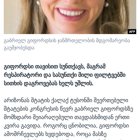
ᲡᲢᲣᲓᲘᲐ ᲕᲐᲨᲘᲜᲒᲢᲝᲜᲘ
ᲔᲙᲝᲜᲝᲛᲘᲙᲐ
Learning English
ᲯᲐᲜᲛᲠᲗᲔᲚᲝᲑᲐ
ᲗᲕᲐᲚᲘ ᲒᲕᲐᲓᲔᲕᲜᲔᲗ
ᲛᲔᲪᲜᲘᲔᲠᲔᲑᲐ
ᲘᲜᲢᲔᲠᲕᲘᲣ
გაბრიელ გიფორდსის ჯანმრთელობის მდგომარეობა
გაუმჯობესდა
ᲙᲣᲚᲢᲣᲠᲐ
ენები
ᲒᲐᲚᲘᲚᲔᲝ
გიფორდსი თავისით სუნთქავს, მაგრამ
ᲓᲔᲖᲘᲜᲤᲝᲠᲛᲐᲪᲘᲐ
რესპირატორი და სასუნთქი მილი ფილტვებში
სითხის დაგროვებას ხელს უშლის.
არიზონას შტატის ქალაქ ტუსონში შეერთებული
შტატების კონგრესის წევრ გაბრიელ გიფორდსზე
მომხდარი შეიარაღებული თავდასხმიდან ერთი
კვირა გავიდა. როგორც ცნობილია, გიფორდსი
ამომრჩევლებს ხვდებოდა, როცა მასზე