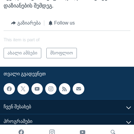
დაზიანების შემდეგ.
გაზიარება
Follow us
This item is part of
ახალი ამბები
მსოფლიო
ᲗᲕᲐᲚᲘ ᲒᲕᲐᲓᲔᲕᲜᲔᲗ
ᲩᲕᲔᲜ ᲨᲔᲡᲐᲮᲔᲑ
ᲞᲠᲝᲒᲠᲐᲛᲔᲑᲘ