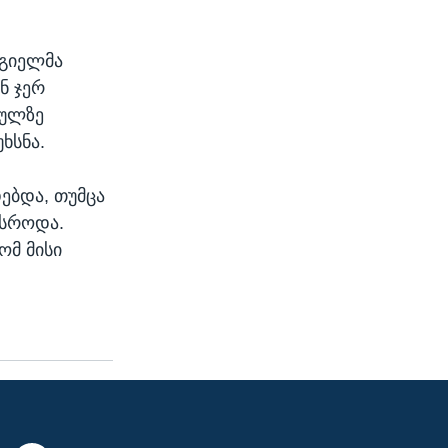
ეგიელმა
ნ ჯერ
ძულზე
ხსნა.
ებდა, თუმცა
ისროდა.
ომ მისი