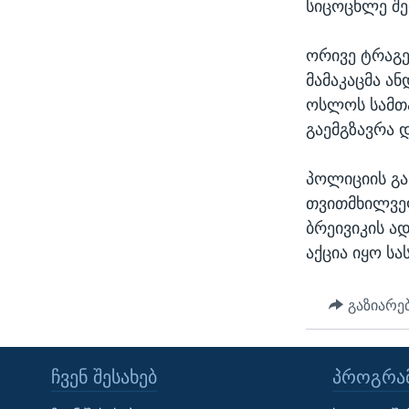
სიცოცხლე შე
ორივე ტრაგე
მამაკაცმა ა
ოსლოს სამთა
გაემგზავრა 
პოლიციის გა
თვითმხილველ
ბრეივიკის ად
აქცია იყო ს
გაზიარე
ᲩᲕᲔᲜ ᲨᲔᲡᲐᲮᲔᲑ
ᲞᲠᲝᲒᲠᲐᲛ
Learning English