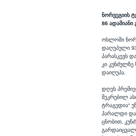
ნორვეგიის ტ
86 ადამიანი
ოსლოში ნორვ
დაღუპული 93
პარასკევს დ
კი კუნძულზე
დაიღუპა.
დღეს პრემიე
შეკრებილ ას
ტრაგედია“ უ
ჰარალდი და
ცნობით, კუნ
გარდაიცვალა