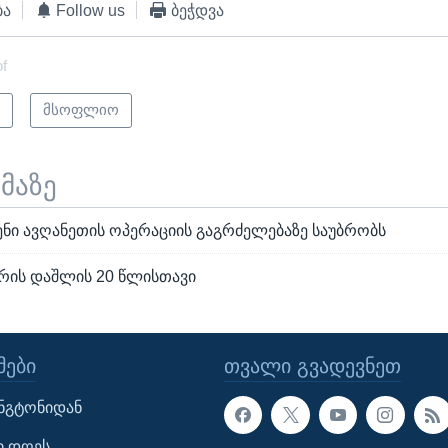
ბა
Follow us
ბეჭდვა
of
ი
მსოფლიო
ემაზე
ნი ავღანეთის ოპერაციის გაგრძელებაზე საუბრობს
ირის დაშლის 20 წლისთავი
ᲔᲑᲘ
ᲗᲕᲐᲚᲘ ᲒᲕᲐᲓᲔᲕᲜᲔᲗ
ინგტონიდან
ი დღეს