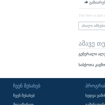
გაზიარე
This item is part 
ახალი ამბებ
ამავე თ
გენერალი ალე
საბჭოთა კავშ
ᲩᲕᲔᲜ ᲨᲔᲡᲐᲮᲔᲑ
ᲞᲠᲝᲒᲠᲐᲛ
Learning English
ჩვენ შესახებ
ხედვა ვაშ
ᲗᲕᲐᲚᲘ ᲒᲕᲐᲓᲔᲕᲜᲔᲗ
მოგვწერეთ
ვაშინგტონ